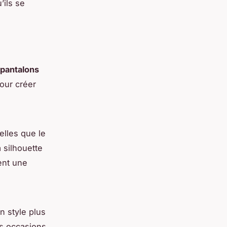
’ils se
pantalons
our créer
elles que le
 silhouette
ent une
n style plus
es occasions