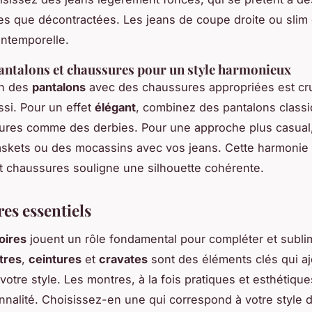
les que décontractées. Les jeans de coupe droite ou slim 
intemporelle.
antalons et chaussures pour un style harmonieux
on des
pantalons
avec des chaussures appropriées est cru
ssi. Pour un effet
élégant
, combinez des pantalons class
ures comme des derbies. Pour une approche plus casual
skets ou des mocassins avec vos jeans. Cette harmonie 
t chaussures souligne une silhouette cohérente.
es essentiels
oires
jouent un rôle fondamental pour compléter et subli
tres
,
ceintures
et
cravates
sont des éléments clés qui aj
votre style. Les montres, à la fois pratiques et esthétique
nnalité. Choisissez-en une qui correspond à votre style d