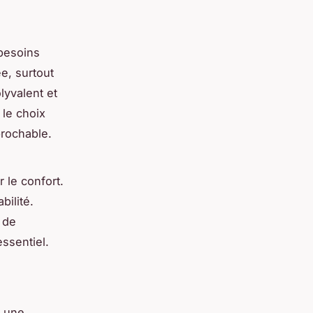
besoins
e, surtout
lyvalent et
 le choix
prochable.
r le confort.
bilité.
 de
ssentiel.
e une