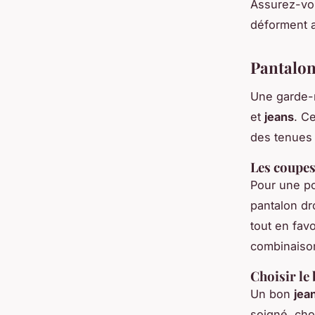
Assurez-vou
déforment a
Pantalon
Une garde-r
et
jeans
. C
des tenues 
Les coupes
Pour une p
pantalon dr
tout en fav
combinaison
Choisir le
Un bon
jea
soigné, cho