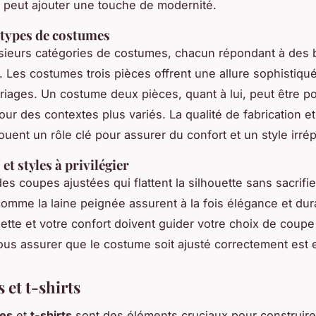
 peut ajouter une touche de modernité.
 types de costumes
lusieurs catégories de
costumes
, chacun répondant à des 
. Les costumes trois pièces offrent une allure sophistiqué
riages. Un costume deux pièces, quant à lui, peut être po
ur des contextes plus variés. La qualité de fabrication et
jouent un rôle clé pour assurer du confort et un style irré
et styles à privilégier
des coupes ajustées qui flattent la silhouette sans sacrifie
comme la laine peignée assurent à la fois élégance et dura
uette et votre confort doivent guider votre choix de coupe
us assurer que le costume soit ajusté correctement est e
 et t-shirts
es
et
t-shirts
sont des éléments cruciaux pour construir