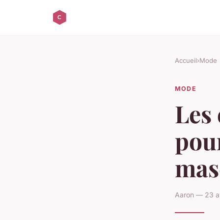
Accueil
›
Mode
MODE
Les 
pou
mas
Aaron — 23 av