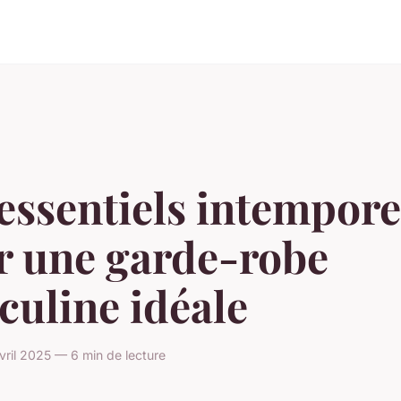
essentiels intempore
r une garde-robe
culine idéale
ril 2025 — 6 min de lecture