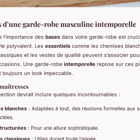
s d’une garde-robe masculine intemporelle
 l’importance des
bases
dans votre garde-robe est cruci
yle polyvalent. Les
essentiels
comme les chemises blanch
lassiques et les vestes de qualité peuvent s’associer pou
occasions. Une garde-robe
intemporelle
repose sur ces pil
t toujours un look impeccable.
 maîtresses
ection devrait inclure quelques incontournables :
s blanches
: Adaptées à tout, des réunions formelles aux s
ctées.
tructurées
: Pour une allure sophistiquée.
s classiques
: Utiles durant toute l’année.