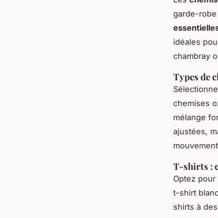
garde-robe 
essentielle
idéales pou
chambray ou
Types de c
Sélectionn
chemises ox
mélange for
ajustées, ma
mouvement
T-shirts :
Optez pour
t-shirt bla
shirts à de