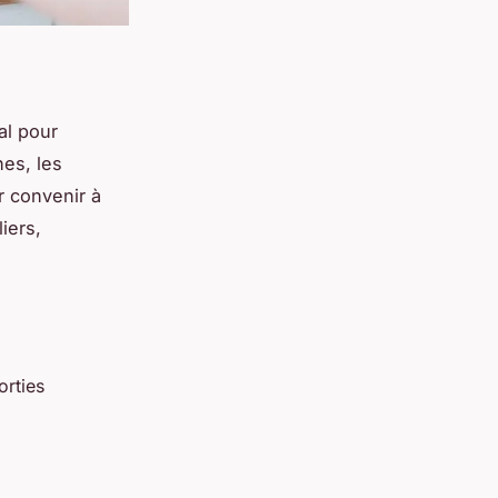
al pour
es, les
r convenir à
iers,
orties