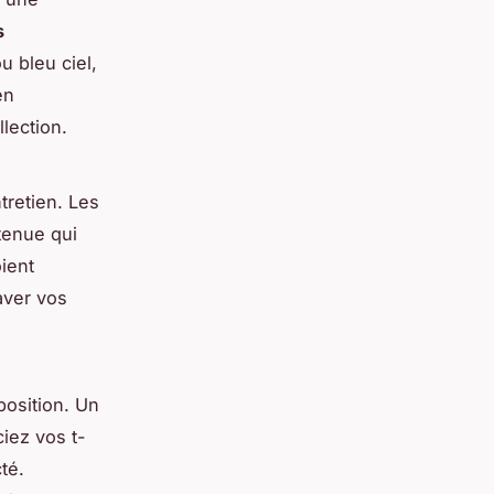
s
 bleu ciel,
en
lection.
ntretien. Les
tenue qui
ient
raver vos
osition. Un
iez vos t-
té.