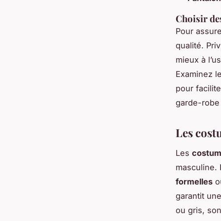
Choisir de
Pour assure
qualité. Pri
mieux à l’u
Examinez le
pour facili
garde-robe 
Les cost
Les
costu
masculine. 
formelles
ou
garantit un
ou gris, so