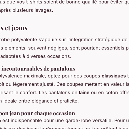
s que vos t-shirts soient de bonne qualité pour éviter qu
près plusieurs lavages.
s et jeans
obe polyvalente s’appuie sur l’intégration stratégique de
es éléments, souvent négligés, sont pourtant essentiels p
adaptées à diverses occasions.
 incontournables de pantalons
olyvalence maximale, optez pour des coupes
classiques
t
oit ou légèrement ajusté. Ces coupes mettent en valeur la
orisant le confort. Les pantalons en
laine
ou en coton offr
 idéale entre élégance et praticité.
 bon jean pour chaque occasion
n
est indispensable pour une garde-robe versatile. Pour u
isissez des jeans légèrement foncés, qui se prêtent à d