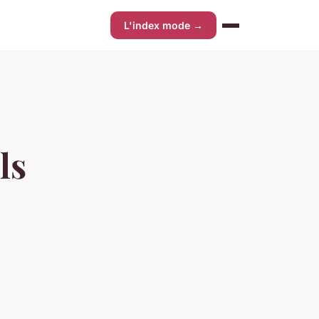
L'index mode →
ls