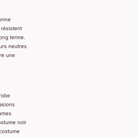
bonne
 résistent
long terme.
urs neutres
ire une
robe
casions
tumes
ostume noir
n costume