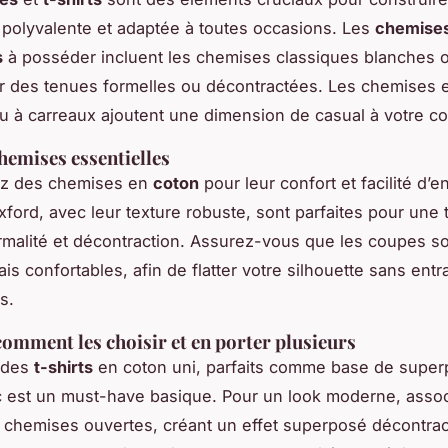
polyvalente et adaptée à toutes occasions. Les
chemise
s
à posséder incluent les chemises classiques blanches ou
r des tenues formelles ou décontractées. Les chemises 
 à carreaux ajoutent une dimension de casual à votre col
hemises essentielles
ez des chemises en
coton
pour leur confort et facilité d’e
ford, avec leur texture robuste, sont parfaites pour une 
malité et décontraction. Assurez-vous que les coupes so
is confortables, afin de flatter votre silhouette sans ent
s.
 comment les choisir et en porter plusieurs
 des
t-shirts
en coton uni, parfaits comme base de superp
nc est un must-have basique. Pour un look moderne, assoc
s chemises ouvertes, créant un effet superposé décontrac